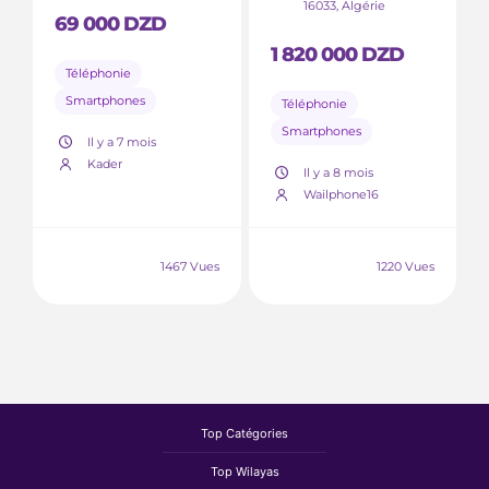
16033, Algérie
69 000 DZD
1 820 000 DZD
Téléphonie
Smartphones
Téléphonie
Smartphones
Il y a 7 mois
Kader
Il y a 8 mois
Wailphone16
1467 Vues
1220 Vues
Top Catégories
Top Wilayas