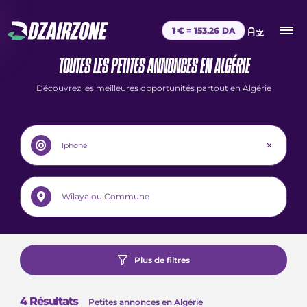
1 € =
153.26
DA
TOUTES LES PETITES ANNONCES EN ALGÉRIE
Découvrez les meilleures opportunités partout en Algérie
Plus de filtres
4
Résultats
Petites annonces en Algérie