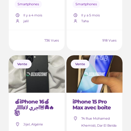
Smartphones
Smartphones
Il y a 4 mois
Il y a 5 mois
jalil
Taha
736 Vues
918 Vues
Vente
Vente
🍏iPhone 16🍏
iPhone 15 Pro
اجري لافااااار🚨🚔🔥
Max avec boite
🤯
74 Rue Mohamed
Jijel, Algérie
Khemisti, Dar El Beïda