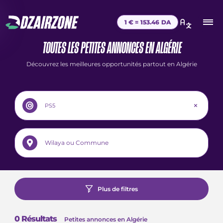
1 € =
153.46
DA
TOUTES LES PETITES ANNONCES EN ALGÉRIE
Découvrez les meilleures opportunités partout en Algérie
Plus de filtres
0
Résultats
Petites annonces en Algérie