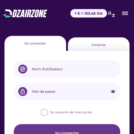
1 € =
153.46
DA
Se connecter
S'inscrire
Se souvenir de mes accès
Se connecter