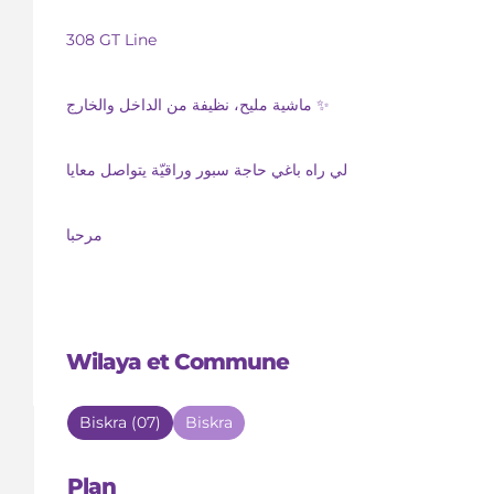
308 GT Line
ماشية مليح، نظيفة من الداخل والخارج ✨
لي راه باغي حاجة سبور وراقيّة يتواصل معايا
مرحبا
Wilaya et Commune
Biskra (07)
Biskra
Plan