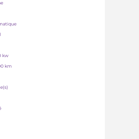
ne
matique
l
0 kw
00 km
e(s)
é