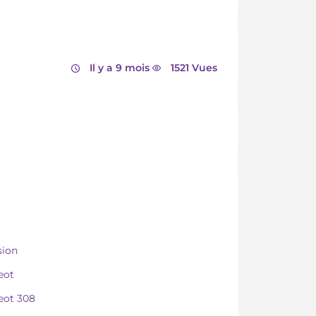
Il y a 9 mois
1521 Vues
sion
eot
eot 308