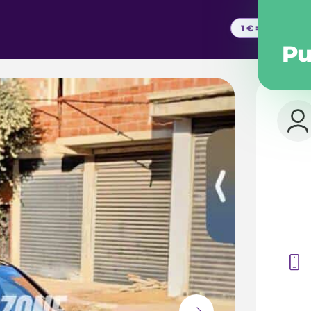
1 € =
...
DA
Pu