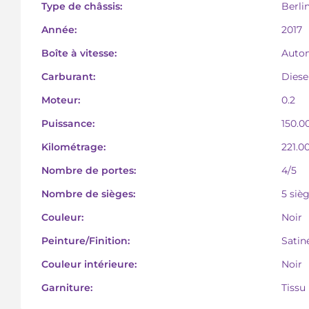
Type de châssis:
Berli
Année:
2017
Boîte à vitesse:
Auto
Carburant:
Diese
Moteur:
0.2
Puissance:
150.0
Kilométrage:
221.0
Nombre de portes:
4/5
Nombre de sièges:
5 sièg
Couleur:
Noir
Peinture/Finition:
Satin
Couleur intérieure:
Noir
Garniture:
Tissu