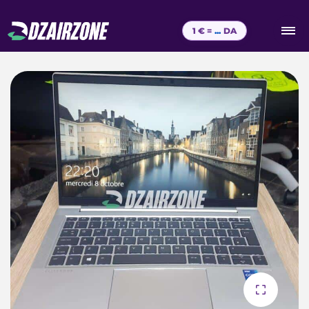
1 € =
...
DA